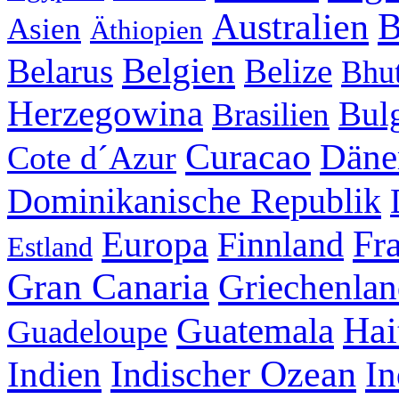
Australien
B
Asien
Äthiopien
Belgien
Belarus
Belize
Bhu
Herzegowina
Bul
Brasilien
Curacao
Däne
Cote d´Azur
Dominikanische Republik
Fr
Europa
Finnland
Estland
Gran Canaria
Griechenla
Hai
Guatemala
Guadeloupe
Indischer Ozean
Indien
In