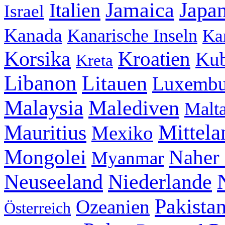
Jamaica
Japa
Italien
Israel
Kanada
Kanarische Inseln
Ka
Korsika
Kroatien
Ku
Kreta
Libanon
Litauen
Luxembu
Malaysia
Malediven
Malt
Mittela
Mauritius
Mexiko
Mongolei
Naher
Myanmar
Neuseeland
Niederlande
Pakista
Ozeanien
Österreich