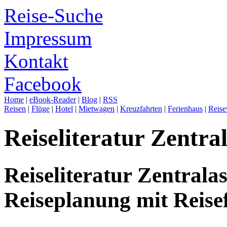
Reise-Suche
Impressum
Kontakt
Facebook
Home
|
eBook-Reader
|
Blog
|
RSS
Reisen
|
Flüge
|
Hotel
|
Mietwagen
|
Kreuzfahrten
|
Ferienhaus
|
Reise
Reiseliteratur Zentra
Reiseliteratur Zentrala
Reiseplanung mit Reise