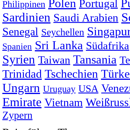
Polen
P
Portugal
Philippinen
Sardinien
S
Saudi Arabien
Singapu
Senegal
Seychellen
Sri Lanka
Südafrika
Spanien
Syrien
Tansania
Taiwan
Te
Tschechien
Trinidad
Türke
Ungarn
Venez
USA
Uruguay
Emirate
Weißruss
Vietnam
Zypern