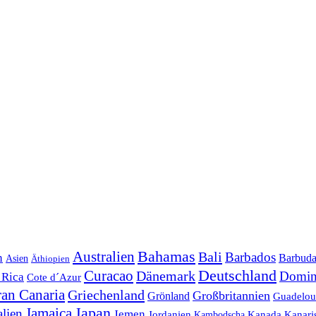
Australien
Bahamas
Bali
Barbados
n
Barbud
Asien
Äthiopien
Deutschland
Curacao
Dänemark
Domin
 Rica
Cote d´Azur
an Canaria
Griechenland
Großbritannien
Grönland
Guadelou
Jamaica
Japan
alien
Jemen
Jordanien
Kanada
Kanari
Kambodscha