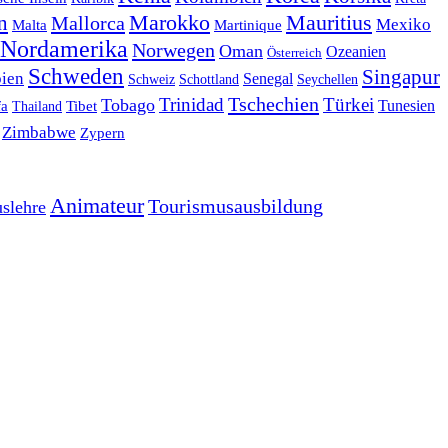
Marokko
Mauritius
n
Mallorca
Mexiko
Malta
Martinique
Nordamerika
Norwegen
Oman
Ozeanien
Österreich
Schweden
Singapur
bien
Senegal
Schweiz
Schottland
Seychellen
Tschechien
Trinidad
Türkei
Tobago
Tibet
Tunesien
fa
Thailand
Zimbabwe
Zypern
Animateur
Tourismusausbildung
slehre