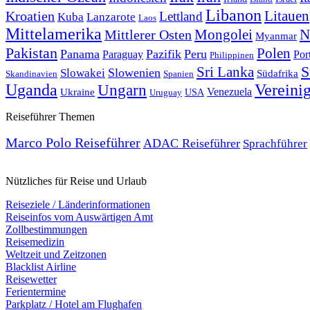
Libanon
Litauen
Kroatien
Lettland
Kuba
Lanzarote
Laos
Mittelamerika
Mongolei
N
Mittlerer Osten
Myanmar
Pakistan
Polen
Panama
Pazifik
Peru
Por
Paraguay
Philippinen
Sri Lanka
S
Slowenien
Slowakei
Südafrika
Skandinavien
Spanien
Uganda
Ungarn
Vereini
Ukraine
Venezuela
USA
Uruguay
Reiseführer Themen
Marco Polo Reiseführer
ADAC Reiseführer
Sprachführer
Nützliches für Reise und Urlaub
Reiseziele / Länderinformationen
Reiseinfos vom Auswärtigen Amt
Zollbestimmungen
Reisemedizin
Weltzeit und Zeitzonen
Blacklist Airline
Reisewetter
Ferientermine
Parkplatz / Hotel am Flughafen