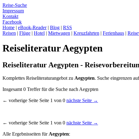
Reise-Suche
Impressum
Kontakt
Facebook
Home
|
eBook-Reader
|
Blog
|
RSS
Reisen
|
Flüge
|
Hotel
|
Mietwagen
|
Kreuzfahrten
|
Ferienhaus
|
Reise
Reiseliteratur Aegypten
Reiseliteratur Aegypten - Reisevorbereitu
Komplettes Reiseliteraturangebot zu
Aegypten
. Suche eingrenzen au
Insgesamt 0 Treffer für die Suche nach Aegypten
← vorherige Seite Seite 1 von 0
nächste Seite →
← vorherige Seite Seite 1 von 0
nächste Seite →
Alle Ergebnisseiten für
Aegypten
: