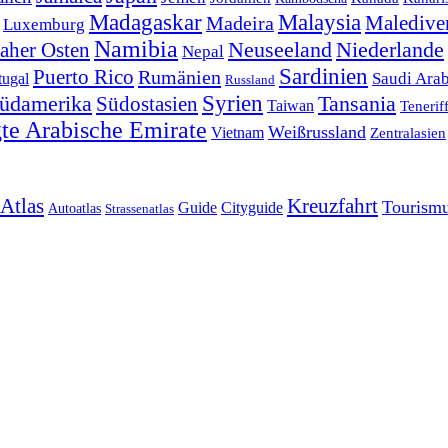
Malaysia
Madagaskar
Maledive
Madeira
Luxemburg
Namibia
Neuseeland
Niederlande
aher Osten
Nepal
Sardinien
Puerto Rico
Rumänien
tugal
Saudi Ara
Russland
Syrien
üdamerika
Südostasien
Tansania
Taiwan
Tenerif
gte Arabische Emirate
Weißrussland
Vietnam
Zentralasien
Atlas
Kreuzfahrt
Tourismu
Cityguide
Guide
Autoatlas
Strassenatlas