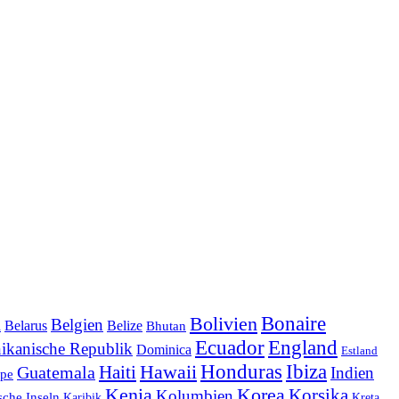
Bonaire
Bolivien
Belgien
Belize
a
Belarus
Bhutan
England
Ecuador
ikanische Republik
Dominica
Estland
Honduras
Ibiza
Haiti
Hawaii
Guatemala
Indien
pe
Korea
Kenia
Korsika
Kolumbien
sche Inseln
Karibik
Kreta