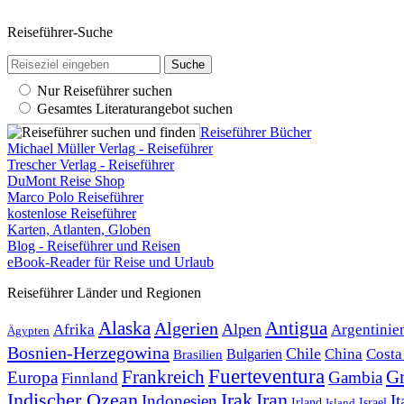
Reiseführer-Suche
Nur Reiseführer suchen
Gesamtes Literaturangebot suchen
Reiseführer Bücher
Michael Müller Verlag - Reiseführer
Trescher Verlag - Reiseführer
DuMont Reise Shop
Marco Polo Reiseführer
kostenlose Reiseführer
Karten, Atlanten, Globen
Blog - Reiseführer und Reisen
eBook-Reader für Reise und Urlaub
Reiseführer Länder und Regionen
Alaska
Algerien
Antigua
Alpen
Afrika
Argentinie
Ägypten
Bosnien-Herzegowina
Chile
China
Costa
Bulgarien
Brasilien
Fuerteventura
Frankreich
Gr
Europa
Gambia
Finnland
Indischer Ozean
Irak
Iran
Indonesien
It
Irland
Israel
Island