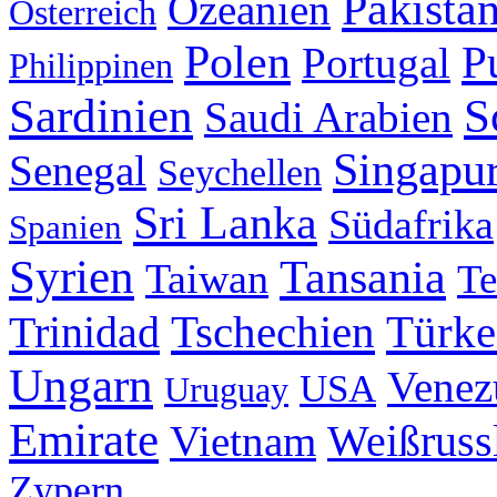
Pakista
Ozeanien
Österreich
Polen
P
Portugal
Philippinen
Sardinien
S
Saudi Arabien
Singapu
Senegal
Seychellen
Sri Lanka
Südafrika
Spanien
Syrien
Tansania
Taiwan
Te
Tschechien
Trinidad
Türke
Ungarn
Venez
USA
Uruguay
Emirate
Weißruss
Vietnam
Zypern