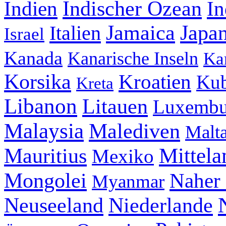
Indischer Ozean
Indien
In
Jamaica
Japa
Italien
Israel
Kanada
Kanarische Inseln
Ka
Korsika
Kroatien
Ku
Kreta
Libanon
Litauen
Luxembu
Malaysia
Malediven
Malt
Mittela
Mauritius
Mexiko
Mongolei
Naher
Myanmar
Neuseeland
Niederlande