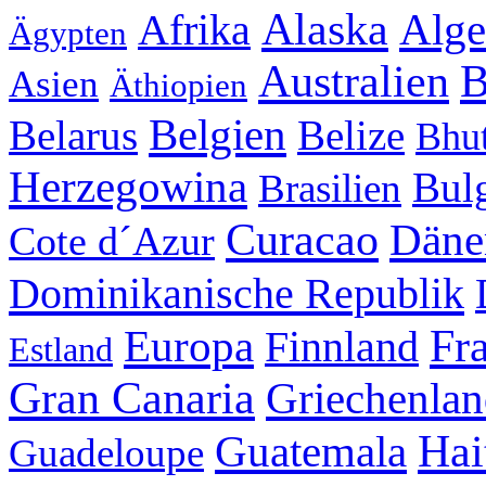
Alaska
Alge
Afrika
Ägypten
Australien
B
Asien
Äthiopien
Belgien
Belarus
Belize
Bhu
Herzegowina
Bul
Brasilien
Curacao
Däne
Cote d´Azur
Dominikanische Republik
Fr
Europa
Finnland
Estland
Gran Canaria
Griechenla
Hai
Guatemala
Guadeloupe