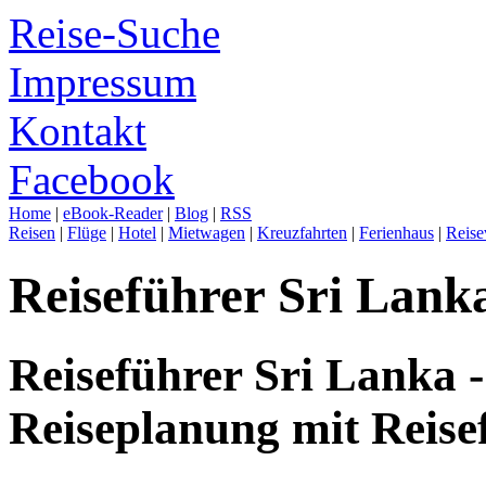
Reise-Suche
Impressum
Kontakt
Facebook
Home
|
eBook-Reader
|
Blog
|
RSS
Reisen
|
Flüge
|
Hotel
|
Mietwagen
|
Kreuzfahrten
|
Ferienhaus
|
Reise
Reiseführer Sri Lank
Reiseführer Sri Lanka 
Reiseplanung mit Reise